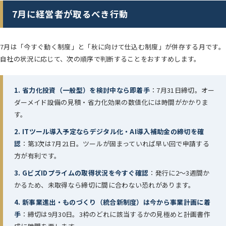
7月に経営者が取るべき行動
7月は「今すぐ動く制度」と「秋に向けて仕込む制度」が併存する月です。
自社の状況に応じて、次の順序で判断することをおすすめします。
1. 省力化投資（一般型）を検討中なら即着手
：7月31日締切。オー
ダーメイド設備の見積・省力化効果の数値化には時間がかかりま
す。
2. ITツール導入予定ならデジタル化・AI導入補助金の締切を確
認
：第3次は7月21日。ツールが固まっていれば早い回で申請する
方が有利です。
3. GビズIDプライムの取得状況を今すぐ確認
：発行に2〜3週間か
かるため、未取得なら締切に間に合わない恐れがあります。
4. 新事業進出・ものづくり（統合新制度）は今から事業計画に着
手
：締切は9月30日。3枠のどれに該当するかの見極めと計画書作