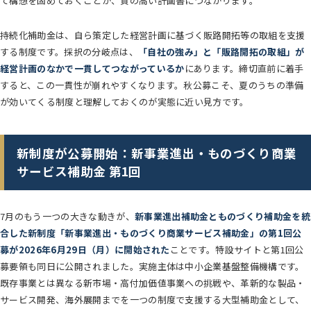
て構想を固めておくことが、質の高い計画書につながります。
持続化補助金は、自ら策定した経営計画に基づく販路開拓等の取組を支援
する制度です。採択の分岐点は、
「自社の強み」と「販路開拓の取組」が
経営計画のなかで一貫してつながっているか
にあります。締切直前に着手
すると、この一貫性が崩れやすくなります。秋公募こそ、夏のうちの準備
が効いてくる制度と理解しておくのが実態に近い見方です。
新制度が公募開始：新事業進出・ものづくり商業
サービス補助金 第1回
7月のもう一つの大きな動きが、
新事業進出補助金とものづくり補助金を統
合した新制度「新事業進出・ものづくり商業サービス補助金」の第1回公
募が2026年6月29日（月）に開始された
ことです。特設サイトと第1回公
募要領も同日に公開されました。実施主体は中小企業基盤整備機構です。
既存事業とは異なる新市場・高付加価値事業への挑戦や、革新的な製品・
サービス開発、海外展開までを一つの制度で支援する大型補助金として、