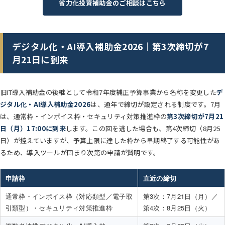
省力化投資補助金のご相談はこちら
デジタル化・AI導入補助金2026｜第3次締切が7
月21日に到来
旧IT導入補助金の後継として令和7年度補正予算事業から名称を変更した
デ
ジタル化・AI導入補助金2026
は、通年で締切が設定される制度です。7月
は、通常枠・インボイス枠・セキュリティ対策推進枠の
第3次締切が7月21
日（月）17:00に到来
します。この回を逃した場合も、第4次締切（8月25
日）が控えていますが、予算上限に達した枠から早期終了する可能性があ
るため、導入ツールが固まり次第の申請が賢明です。
申請枠
直近の締切
通常枠・インボイス枠（対応類型／電子取
第3次：7月21日（月）／
引類型）・セキュリティ対策推進枠
第4次：8月25日（火）