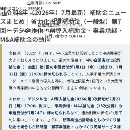
企業情報
COMPANY
補助金コンサル
SERVICE
会社概要
事業概要
代表
パートナー紹介
【令和8年（2026年）7月最新】補助金ニュー
経営コンサル
新事業進出・ものづくり商業サービス補助金（新事業進出枠）
SERVICE
新事業
進出・ものづくり商業サービス補助金（革新的新製品・サービス枠、
融資コンサルティング
財務コンサルティング
ブログ
BLOG
早期経営改善計画策定支
スまとめ｜省力化投資補助金（一般型）第7
グローバル枠）
援
WEBマーケティング
省力化投資補助金（一般型）
経営関連資料
動画マーケティング
DOCUMENT
小規模事業者持続化補助
回・デジタル化・AI導入補助金・事業承継・
金
パートナー募集
事業承継・M＆A補助金
RECRUITMENT
解説動画
成長加速化補助金
資料ダウンロード
大規模成長投資補助金
東
京都 経営力強化に向けた創意工夫チャレンジ促進事業（業務改善コー
中小企業診断士・行政書士の仲間達へ
お問い合わせ
CONTACT
パートナー・代理店の募集
M&A補助金の動向
ス）
東京都 経営力強化に向けた創意工夫チャレンジ促進事業（賃上げ
重点コース）
東京都 経営力強化に向けた創意工夫チャレンジ促進事業
（新市場・新分野進出コース）
東京都 躍進的な設備投資支援事業
令和8年（2026年）7月は、中小企業の経営者にとって申請機会が
大きく動く月となりました。最大の注目は、
中小企業省力化投資
補助金（一般型）第7回の申請受付が7月1日（水）に始まり、7月
31日（金）17:00に締め切られる
ことです。人手不足の解消とオ
ーダーメイド設備の導入を軸に、補助上限最大1億円という大型制
度の当年度の中心的な公募回が、まさに今動いています。
あわせて、
デジタル化・AI導入補助金2026の第3次締切が7月21
日（月）17:00に到来
し、
事業承継・M&A補助金（15次公募）の
申請受付が7月24日に締め切られる
など、複数制度の締切が7月下
旬に集中しています。さらに、
新事業進出補助金とものづくり補
助金を統合した新制度「新事業進出・ものづくり商業サービス補