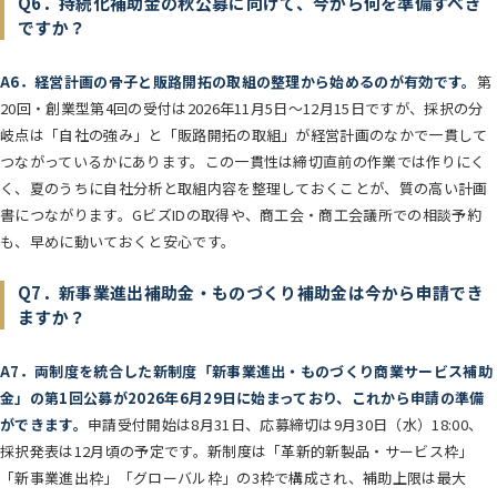
Q6．持続化補助金の秋公募に向けて、今から何を準備すべき
ですか？
A6．経営計画の骨子と販路開拓の取組の整理から始めるのが有効です。
第
20回・創業型第4回の受付は2026年11月5日〜12月15日ですが、採択の分
岐点は「自社の強み」と「販路開拓の取組」が経営計画のなかで一貫して
つながっているかにあります。この一貫性は締切直前の作業では作りにく
く、夏のうちに自社分析と取組内容を整理しておくことが、質の高い計画
書につながります。GビズIDの取得や、商工会・商工会議所での相談予約
も、早めに動いておくと安心です。
Q7．新事業進出補助金・ものづくり補助金は今から申請でき
ますか？
A7．両制度を統合した新制度「新事業進出・ものづくり商業サービス補助
金」の第1回公募が2026年6月29日に始まっており、これから申請の準備
ができます。
申請受付開始は8月31日、応募締切は9月30日（水）18:00、
採択発表は12月頃の予定です。新制度は「革新的新製品・サービス枠」
「新事業進出枠」「グローバル枠」の3枠で構成され、補助上限は最大