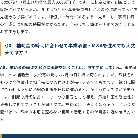
7,000万円（賃上げ特例で最大9,000万円）です。旧制度とは別制度として
設計されているため、まずは第1回公募要領で自社がどの枠に該当するかを
見極める必要があります。締切まで時間があるように見えても、事業計画
の作成には相応の時間がかかるため、今のうちに構想を固めておくことを
おすすめします。
Q8．補助金の締切に合わせて事業承継・M&Aを進めても大丈
夫ですか？
A8．補助金の締切を起点に承継を急ぐことは、おすすめしません。
事業承
継・M&A補助金15次公募の受付は7月24日に締め切られますが、承継その
ものは全体設計や相手先との条件調整が先行するべきものです。締切に間
に合わせるために承継の判断を拙速に進めると、かえってリスクが高まり
ます。制度の締切はあくまで一つの目安として捉え、承継計画の妥当性を
優先して判断することが賢明です。補助金は「使えるなら使う」という位
置づけで、承継の本筋を歪めない範囲で活用するのが実態に近い考え方で
す。