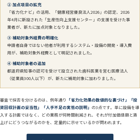
② 加点項目の拡充
「省力化ナビ」の活用、「健康経営優良法人2026」の認定、2026
年4月に新設された「生産性向上支援センター」の支援を受けた事
業者が、新たに加点対象となりました。
③ 補助対象外経費の明確化
申請者自身ではない他者が利用するシステム・設備の開発・導入費
用が、補助対象外経費として明記されました。
④ 補助対象者の追加
都道府県知事の認可を受けて設立された歯科医業を営む医療法人
（従業員300人以下）が、新たに補助対象に加わりました。
審査で採否を分けるのは、例年通り
「省力化効果の数値的な裏づけ」「投
資回収計画の妥当性」「人手不足の実態の説明」
の3点です。単に設備を導
入する計画ではなく、どの業務が何時間削減され、それが付加価値額と賃
上げにどうつながるのかを、定量的に示せているかが問われます。