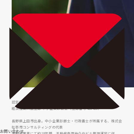
山口 晋
認定経営革新等支援機関ID：109313013612
経済産業大臣登録 中小企業診断士（登録番号420415）
長野県上田市出身。中小企業診断士・行政書士が所属する、株式会
社壱市コンサルティングの代表
お問い合わせ
不動産業界にて約18年間、不動産売買仲介やビル管理運営に従