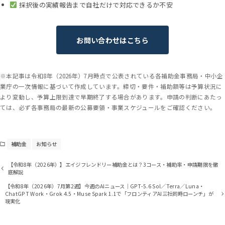
採択後の実績報告まで自社だけで対応できるか不安
お問い合わせはこちら
※本記事は令和8年（2026年）7月時点で公表されている各補助金事務局・中小企
業庁の一次情報に基づいて作成しています。締切・要件・補助額等は予算状況に
より変動し、予算上限到達で早期終了する場合があります。申請の判断にあたっ
ては、必ず各事務局の最新の公募要領・事業スケジュールをご確認ください。
補助金
お知らせ
【令和8年（2026年）】エイジフレンドリー補助金とは？3コース・補助率・申請期限を徹
底解説
【令和8年（2026年）7月第2週】今週のAIニュース｜GPT-5.6 Sol／Terra／Luna・
ChatGPT Work・Grok 4.5・Muse Spark 1.1で「フロンティアAI三社同時ローンチ」が
現実化