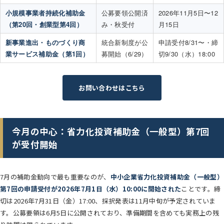
小規模事業者持続化補助金
公募要領公開済
2026年11月5日〜12
（第20回・創業型第4回）
み・秋受付
月15日
新事業進出・ものづくり商
統合新制度が公
申請受付8/31〜・締
業サービス補助金（第1回）
募開始（6/29）
切9/30（水）18:00
お問い合わせはこちら
今月の中心：省力化投資補助金（一般型）第7回
が受付開始
7月の補助金動向で最も重要なのが、
中小企業省力化投資補助金（一般型）
第7回の申請受付が2026年7月1日（水）10:00に開始された
ことです。締
切は2026年7月31日（金）17:00、採択発表は11月中旬が予定されていま
す。公募要領は6月5日に公開されており、準備期間を含めても実務上の残