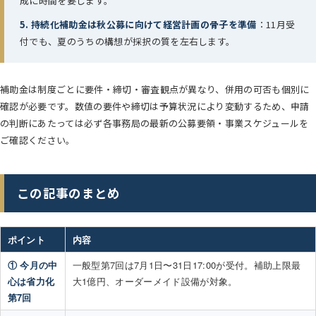
成に時間を要します。
5. 持続化補助金は秋公募に向けて経営計画の骨子を準備
：11月受
付でも、夏のうちの構想が採択の質を左右します。
補助金は制度ごとに要件・締切・審査観点が異なり、併用の可否も個別に
確認が必要です。数値の要件や締切は予算状況により変動するため、申請
の判断にあたっては必ず各事務局の最新の公募要領・事業スケジュールを
ご確認ください。
この記事のまとめ
ポイント
内容
① 今月の中
一般型第7回は7月1日〜31日17:00が受付。補助上限最
心は省力化
大1億円、オーダーメイド設備が対象。
第7回