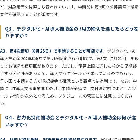
ど、対象範囲の見直しも行われています。申請前に第7回の公募要領で最新
要件を確認することが重要です。
Q3．デジタル化・AI導入補助金の7月の締切を逃したらどうな
りますか？
A3．第4次締切（8月25日）で申請することが可能です。
デジタル化・AI
導入補助金2026は通年で締切が設定される制度で、第3次（7月21日）を逃
しても後続の締切回があります。ただし、予算上限に達した枠から早期終
了する可能性があるため、導入するITツールが固まっているのであれば、
早い回で申請する方が採択機会の確保という観点では有利です。なお、申
請にはIT導入支援事業者との共同申請が必須で、交付決定前に発注したツ
ールは補助対象外となるため、スケジュールの管理には注意してくださ
い。
Q4．省力化投資補助金とデジタル化・AI導入補助金は何が違
いますか？
A4．目的と補助規模、対象経費の性格が異なります。
省力化投資補助金