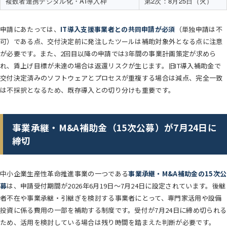
複数者連携デジタル化・AI導入枠
第2次：8月25日（火）
申請にあたっては、
IT導入支援事業者との共同申請が必須
（単独申請は不
可）である点、交付決定前に発注したツールは補助対象外となる点に注意
が必要です。また、2回目以降の申請では3年間の事業計画策定が求めら
れ、賃上げ目標が未達の場合は返還リスクが生じます。旧IT導入補助金で
交付決定済みのソフトウェアとプロセスが重複する場合は減点、完全一致
は不採択となるため、既存導入との切り分けも重要です。
事業承継・M&A補助金（15次公募）が7月24日に
締切
中小企業生産性革命推進事業の一つである
事業承継・M&A補助金の15次公
募
は、申請受付期間が2026年6月19日〜7月24日に設定されています。後継
者不在や事業承継・引継ぎを検討する事業者にとって、専門家活用や設備
投資に係る費用の一部を補助する制度です。受付が7月24日に締め切られる
ため、活用を検討している場合は残り時間を踏まえた判断が必要です。