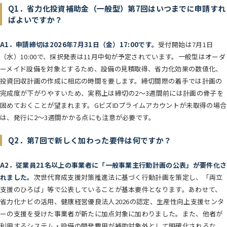
Q1．省力化投資補助金（一般型）第7回はいつまでに申請すれ
ばよいですか？
A1．申請締切は2026年7月31日（金）17:00です。
受付開始は7月1日
（水）10:00で、採択発表は11月中旬が予定されています。一般型はオーダ
ーメイド設備を対象とするため、設備の見積取得、省力化効果の数値化、
投資回収計画の作成に相応の時間を要します。締切間際の着手では計画の
完成度が下がりやすいため、実務上は締切の2〜3週間前には計画の骨子を
固めておくことが望まれます。GビズIDプライムアカウントが未取得の場合
は、発行に2〜3週間かかる点にも注意が必要です。
Q2．第7回で新しく加わった要件は何ですか？
A2．従業員21名以上の事業者に「一般事業主行動計画の公表」が要件化さ
れました。
次世代育成支援対策推進法に基づく行動計画を策定し、「両立
支援のひろば」等で公表していることが基本要件となります。あわせて、
省力化ナビの活用、健康経営優良法人2026の認定、生産性向上支援センタ
ーの支援を受けた事業者が新たに加点対象に加わりました。また、他者が
利用するシステム・設備の開発費用が補助対象外として明確化されるな