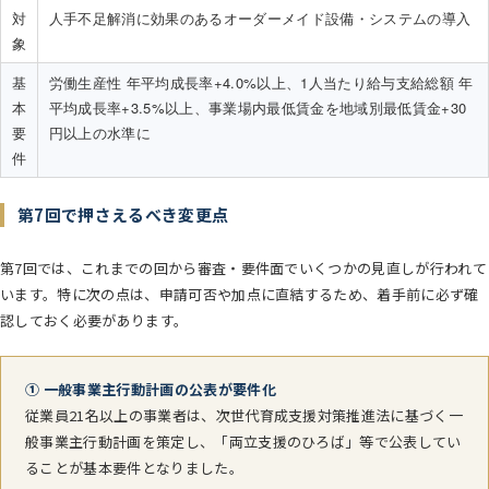
対
人手不足解消に効果のあるオーダーメイド設備・システムの導入
象
基
労働生産性 年平均成長率+4.0%以上、1人当たり給与支給総額 年
本
平均成長率+3.5%以上、事業場内最低賃金を地域別最低賃金+30
要
円以上の水準に
件
第7回で押さえるべき変更点
第7回では、これまでの回から審査・要件面でいくつかの見直しが行われて
います。特に次の点は、申請可否や加点に直結するため、着手前に必ず確
認しておく必要があります。
① 一般事業主行動計画の公表が要件化
従業員21名以上の事業者は、次世代育成支援対策推進法に基づく一
般事業主行動計画を策定し、「両立支援のひろば」等で公表してい
ることが基本要件となりました。