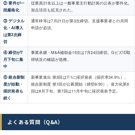
② 要件が一
従業員21名以上は一般事業主行動計画の公表が要件化。
段厳格化
加点項目も拡充された。
③ デジタル
通常枠等は7月21日が第3次締切。支援事業者との共同
化・AI導入
申請が必須。
は第3次締
切
④ 締切が7
事業承継・M&A補助金15次は7月24日締切。GビズID取
月下旬に集
得状況の確認が急務。
中
⑤ 統合新制
新事業進出 第3回は7/1に採択発表（採択率34.9%）。
度が始動・
統合新制度 第1回が公募開始（締切9/30）。省力化第6
採択発表も
回は8月下旬、第7回は11月中旬に採択発表予定。
続く
よくある質問（Q&A）