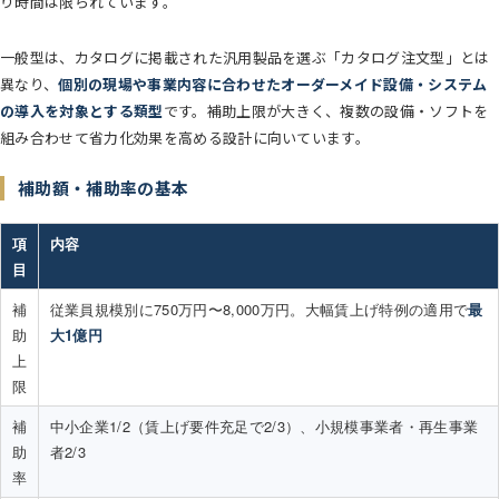
り時間は限られています。
一般型は、カタログに掲載された汎用製品を選ぶ「カタログ注文型」とは
異なり、
個別の現場や事業内容に合わせたオーダーメイド設備・システム
の導入を対象とする類型
です。補助上限が大きく、複数の設備・ソフトを
組み合わせて省力化効果を高める設計に向いています。
補助額・補助率の基本
項
内容
目
補
従業員規模別に750万円〜8,000万円。大幅賃上げ特例の適用で
最
助
大1億円
上
限
補
中小企業1/2（賃上げ要件充足で2/3）、小規模事業者・再生事業
助
者2/3
率