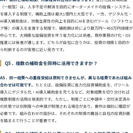
（一般型）は、人手不足の解消を目的にオーダーメイドの設備・システム
を導入する制度で、補助上限は最大1億円と大型です。一方、デジタル化・
AI導入補助金は、労働生産性の向上を目的にAIを含むITツール（ソフトウェ
ア等）の導入を支援する制度で、補助額は枠により数万円〜450万円規模が
中心です。大規模な設備投資を伴う省力化には前者、既存業務のIT化・DX
推進には後者が適します。どちらが自社に合うかは、投資の規模と目的か
ら判断するのが実態に近い見方です。
Q5．複数の補助金を同時に活用できますか？
A5．同一経費への重複受給は原則できませんが、異なる経費であれば組み
合わせは可能です。
たとえば、設備投資に省力化投資補助金を、ITツール
導入にデジタル化・AI導入補助金を充てるなど、対象経費を切り分ければ
複数制度の活用は現実的です。ただし、制度ごとに申請中・交付決定済み
の状態では別制度への申請が制限される場合があり、要件は個別に確認が
必要です。組み合わせの設計は、それぞれの制度の趣旨と自社の投資計画
を踏まえて行うことが重要です。