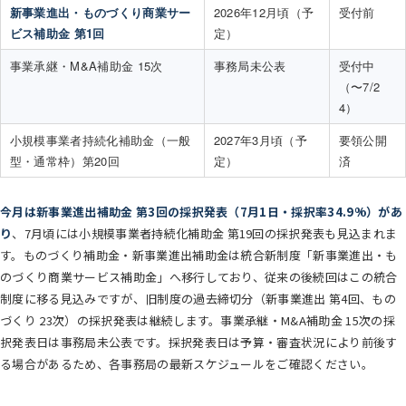
新事業進出・ものづくり商業サー
2026年12月頃（予
受付前
ビス補助金 第1回
定）
事業承継・M&A補助金 15次
事務局未公表
受付中
（〜7/2
4）
小規模事業者持続化補助金（一般
2027年3月頃（予
要領公開
型・通常枠）第20回
定）
済
今月は新事業進出補助金 第3回の採択発表（7月1日・採択率34.9%）があ
り
、7月頃には小規模事業者持続化補助金 第19回の採択発表も見込まれま
す。ものづくり補助金・新事業進出補助金は統合新制度「新事業進出・も
のづくり商業サービス補助金」へ移行しており、従来の後続回はこの統合
制度に移る見込みですが、旧制度の過去締切分（新事業進出 第4回、もの
づくり 23次）の採択発表は継続します。事業承継・M&A補助金 15次の採
択発表日は事務局未公表です。採択発表日は予算・審査状況により前後す
る場合があるため、各事務局の最新スケジュールをご確認ください。